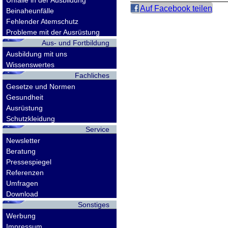
Unfälle in der Ausbildung
Auf Facebook teilen
Beinaheunfälle
Fehlender Atemschutz
Probleme mit der Ausrüstung
Aus- und Fortbildung
Ausbildung mit uns
Wissenswertes
Fachliches
Gesetze und Normen
Gesundheit
Ausrüstung
Schutzkleidung
Service
Newsletter
Beratung
Pressespiegel
Referenzen
Umfragen
Download
Sonstiges
Werbung
Impressum