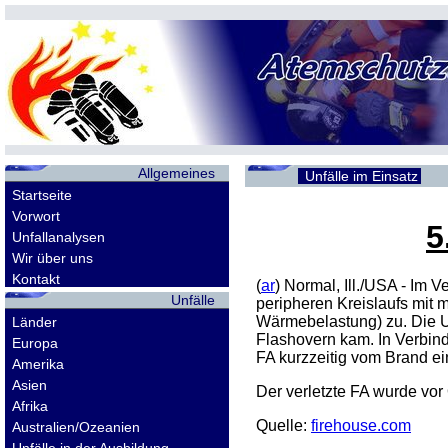
Allgemeines
Unfälle im Einsatz
Startseite
Vorwort
5
Unfallanalysen
Wir über uns
Kontakt
(
ar
) Normal, Ill./USA - Im
Unfälle
peripheren Kreislaufs mit 
Wärmebelastung) zu. Die Ur
Länder
Flashovern kam. In Verbind
Europa
FA kurzzeitig vom Brand ei
Amerika
Asien
Der verletzte FA wurde vor
Afrika
Quelle:
firehouse.com
Australien/Ozeanien