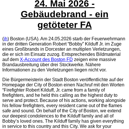
24. Mai 2026
-
Gebäudebrand - ein
getöteter FA
(
ih
) Boston (USA). Am 24.05.2026 starb der Feuerwehrmann
in der dritten Generation Robert “Bobby” Kilduff Jr. im Zuge
eines Großbrands in Dorcester an multiplen Verletzungen,
die er sich im Einsatz zuzog. Entsprechendes Bildmaterial
auf dem
X-Account des Boston FD
zeigen eine massive
Brandausbreitung über drei Stockwerke. Nähere
Informationen zu den Verletzungen liegen nicht vor.
Die Bürgermeisterin der Stadt Boston veröffentlichte auf der
Homepage der City of Boston einen Nachruf mit den Worten
“Firefighter Robert Kilduff, Jr. came from a family of
firefighters, and he held this calling as the highest duty to
serve and protect. Because of his actions, working alongside
his fellow firefighters, every resident came out of the flames
safe and sound. On behalf of the City of Boston, we extend
our deepest condolences to the Kilduff family and all of
Bobby’s loved ones. The Kilduff family has given everything
in service to this country and this City. We ask for your