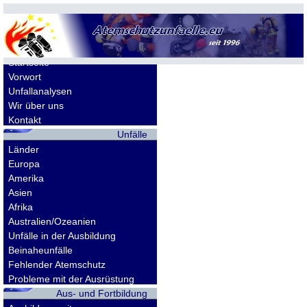
Allgemeines
Startseite
Vorwort
Unfallanalysen
Wir über uns
Kontakt
Unfälle
Länder
Europa
Amerika
Asien
Afrika
Australien/Ozeanien
Unfälle in der Ausbildung
Beinaheunfälle
Fehlender Atemschutz
Probleme mit der Ausrüstung
Aus- und Fortbildung