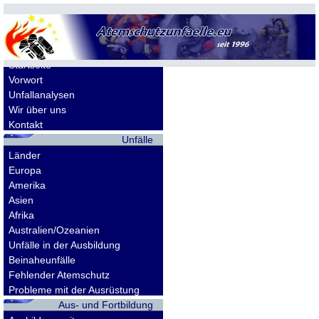
Allgemeines
Startseite
Vorwort
Unfallanalysen
Wir über uns
Kontakt
Unfälle
Länder
Europa
Amerika
Asien
Afrika
Australien/Ozeanien
Unfälle in der Ausbildung
Beinaheunfälle
Fehlender Atemschutz
Probleme mit der Ausrüstung
Aus- und Fortbildung