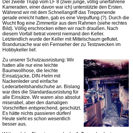
Der zweite Trupp vom LF 8 (zwei junge, völlig unerfahrene
Kameraden, einer davon war ich) unterstützte den Ersten.
Während wir mit dem Schnellangriff das Treppenende
gerade erreicht hatten, gab es eine Verpuffung (?). Durch die
Wucht flog eine Zimmertür aus dem Rahmen (siehe rechtes
Bild). Völlig erschrocken eilten wir nach draußen. Nach
diesem Vorfall betrat vorerst niemand den Keller.
Letztendlich wurde der Keller mit Mittelschaum geflutet.
Brandursache war ein Fernseher der zu Testzwecken im
Hobbykeller lief.
Zu unserer Schutzausrüstung: Wir
hatten alle nur eine leichte
Baumwollhose, die leichte
Einsatzjacke, DIN-Helm mit
Nackenleder und einfache
Lederarbeitshandschuhe an. Bislang
war dies die Standardausrüstung für
alle Einsätze. Wir waren also absolut
miserabel, aber den damaligen
Vorschriften entsprechend, geschützt.
Es hätte nichts passieren dürfen!
Heute sieht es schon wesentlich
besser aus.