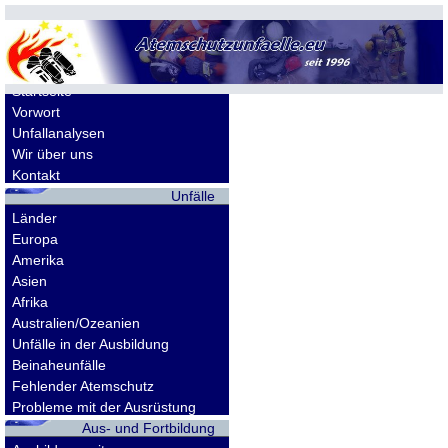
Allgemeines
Startseite
Vorwort
Unfallanalysen
Wir über uns
Kontakt
Unfälle
Länder
Europa
Amerika
Asien
Afrika
Australien/Ozeanien
Unfälle in der Ausbildung
Beinaheunfälle
Fehlender Atemschutz
Probleme mit der Ausrüstung
Aus- und Fortbildung