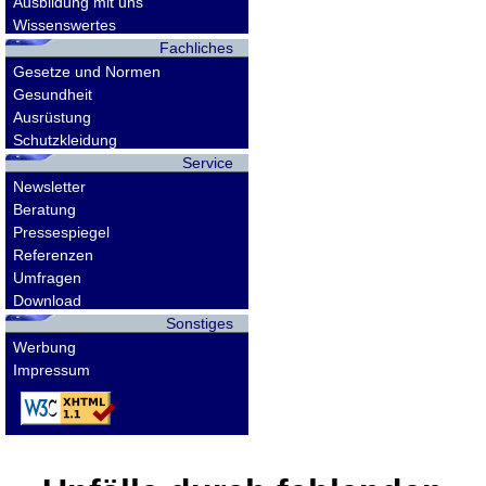
Ausbildung mit uns
Wissenswertes
Fachliches
Gesetze und Normen
Gesundheit
Ausrüstung
Schutzkleidung
Service
Newsletter
Beratung
Pressespiegel
Referenzen
Umfragen
Download
Sonstiges
Werbung
Impressum