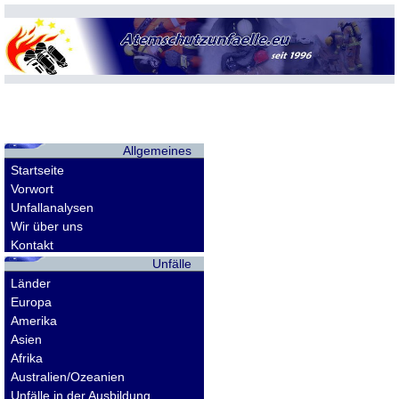
Allgemeines
Startseite
Vorwort
Unfallanalysen
Wir über uns
Kontakt
Unfälle
Länder
Europa
Amerika
Asien
Afrika
Australien/Ozeanien
Unfälle in der Ausbildung