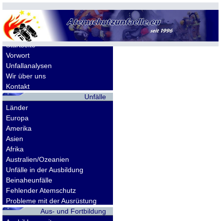
Allgemeines
Startseite
Vorwort
Unfallanalysen
Wir über uns
Kontakt
Unfälle
Länder
Europa
Amerika
Asien
Afrika
Australien/Ozeanien
Unfälle in der Ausbildung
Beinaheunfälle
Fehlender Atemschutz
Probleme mit der Ausrüstung
Aus- und Fortbildung