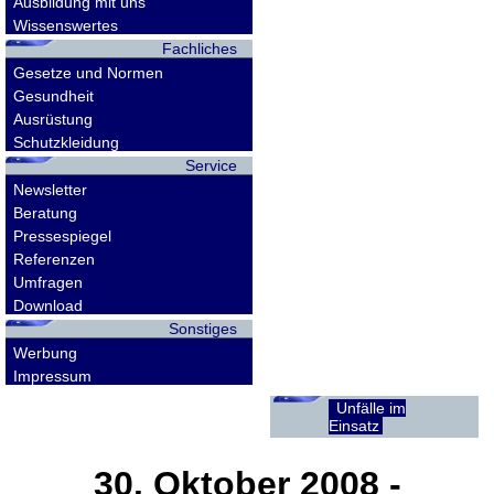
Ausbildung mit uns
Wissenswertes
Fachliches
Gesetze und Normen
Gesundheit
Ausrüstung
Schutzkleidung
Service
Newsletter
Beratung
Pressespiegel
Referenzen
Umfragen
Download
Sonstiges
Werbung
Impressum
Unfälle im
Einsatz
30. Oktober 2008
-