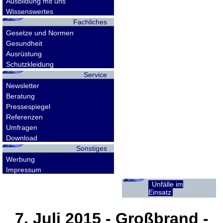
Ausbildung mit uns
Wissenswertes
Fachliches
Gesetze und Normen
Gesundheit
Ausrüstung
Schutzkleidung
Service
Newsletter
Beratung
Pressespiegel
Referenzen
Umfragen
Download
Sonstiges
Werbung
Impressum
Unfälle im
Einsatz
7. Juli 2015
- Großbrand -