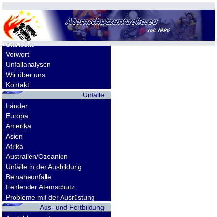
Allgemeines
Startseite
Vorwort
Unfallanalysen
Wir über uns
Kontakt
Unfälle
Länder
Europa
Amerika
Asien
Afrika
Australien/Ozeanien
Unfälle in der Ausbildung
Beinaheunfälle
Fehlender Atemschutz
Probleme mit der Ausrüstung
Aus- und Fortbildung