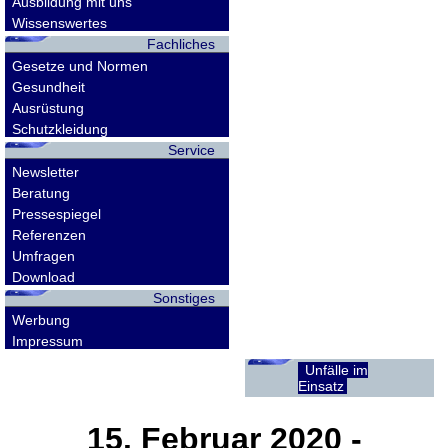
Ausbildung mit uns
Wissenswertes
Fachliches
Gesetze und Normen
Gesundheit
Ausrüstung
Schutzkleidung
Service
Newsletter
Beratung
Pressespiegel
Referenzen
Umfragen
Download
Sonstiges
Werbung
Impressum
Unfälle im
Einsatz
15. Februar 2020
-