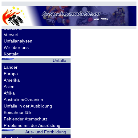
Allgemeines
Startseite
Vorwort
Unfallanalysen
Wir über uns
Kontakt
Unfälle
Länder
Europa
Amerika
Asien
Afrika
Australien/Ozeanien
Unfälle in der Ausbildung
Beinaheunfälle
Fehlender Atemschutz
Probleme mit der Ausrüstung
Aus- und Fortbildung