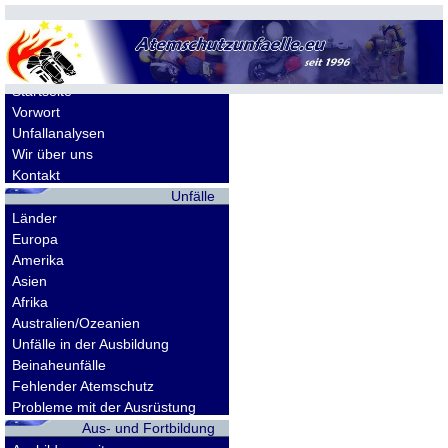
Allgemeines
Startseite
Vorwort
Unfallanalysen
Wir über uns
Kontakt
Unfälle
Länder
Europa
Amerika
Asien
Afrika
Australien/Ozeanien
Unfälle in der Ausbildung
Beinaheunfälle
Fehlender Atemschutz
Probleme mit der Ausrüstung
Aus- und Fortbildung