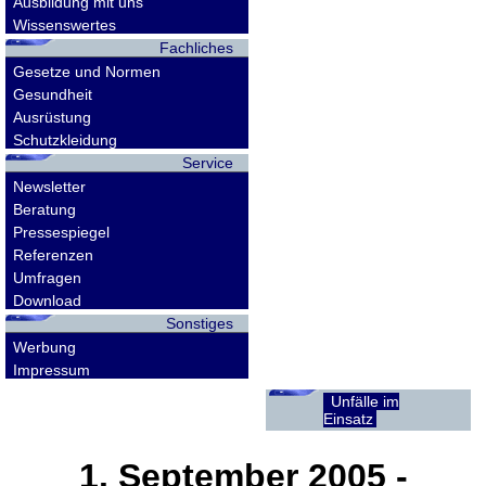
Ausbildung mit uns
Wissenswertes
Fachliches
Gesetze und Normen
Gesundheit
Ausrüstung
Schutzkleidung
Service
Newsletter
Beratung
Pressespiegel
Referenzen
Umfragen
Download
Sonstiges
Werbung
Impressum
Unfälle im
Einsatz
1. September 2005
-