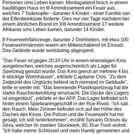
Personen ums Leben kamen. Montagabend brach in einem
baufälligen Haus im III Arrondissement ein Feuer aus,
welches 7 Todesopfer - darunter 4 Kinder - einer Familie von
der Elfenbeinküste forderte. Dies nur vier Tage nachdem bei
einem ähnlichen Brand im XIII Arrondissement 17 weitere
Afrikaner ums Leben kamen, darunter 14 Kinder.
8 Feuerwehrfahrzeuge, darunter 2 Drehleitern, mit etwa 100
Feuerwehrmännern waren am Mittwochabend im Einsatz.
Das Gelände wurde weiträumig abgesperrt.
"
Das Feuer ist gegen 20.20 Uhr in einem ehemaligen Kino
ausgebrochen, welches augenscheinlich als Lager für
Spielzeug genutzt wurde. Das Kino grenzt an mehrere 4 bis
6-stöckige Wohnhäuser
", erklärte Capitaine Cros. "
Zu dem
Zeitpunkt des Unglücks befand sich niemand im Gebäude
",
teilte er weiter mit. "
Das brennende Plastikspielzeug hat die
starke Rauchentwicklung verursacht. Die Decke des Lagers
ist eingestürzt
", erklärte er der AFP. Das Lager befindet sich
hinter einem Spielwarengeschäft in der Rue Rivoli. "
Ich sah
den Rauch. Mein Zimmer befindet sich auf der Höhe des
Daches des Kinos. Die Polizei und die Feuerwehr hat mir
gesagt, ich soll runterkommen
", erzählt Sylvano Octovio da
Silva, welcher im zweiten Stockwerk, 80, Rue Tivoli wohnt.
"
Ich habe meine Schlüssel und mein Handy genommen und