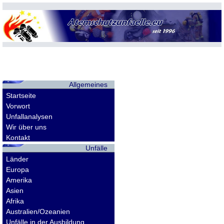
Allgemeines
Startseite
Vorwort
Unfallanalysen
Wir über uns
Kontakt
Unfälle
Länder
Europa
Amerika
Asien
Afrika
Australien/Ozeanien
Unfälle in der Ausbildung