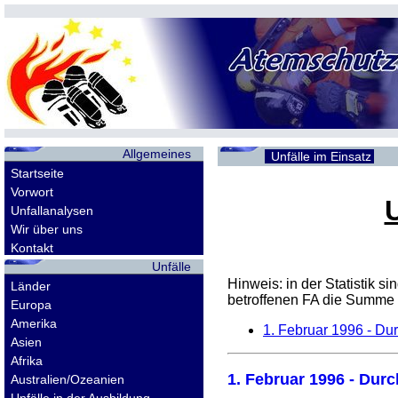
Allgemeines
Unfälle im Einsatz
Startseite
Vorwort
Unfallanalysen
Wir über uns
Kontakt
Unfälle
Hinweis: in der Statistik 
Länder
betroffenen
FA
die Summe d
Europa
Amerika
1. Februar 1996
- Dur
Asien
Afrika
1. Februar 1996
- Durc
Australien/Ozeanien