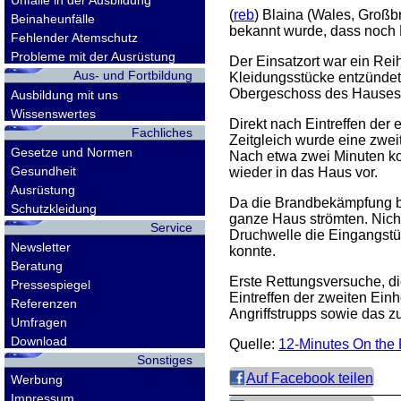
Unfälle in der Ausbildung
(
reb
) Blaina (Wales, Großb
Beinaheunfälle
bekannt wurde, dass noch 
Fehlender Atemschutz
Probleme mit der Ausrüstung
Der Einsatzort war ein Re
Aus- und Fortbildung
Kleidungsstücke entzündet
Obergeschoss des Hauses 
Ausbildung mit uns
Wissenswertes
Direkt nach Eintreffen der
Fachliches
Zeitgleich wurde eine zwei
Gesetze und Normen
Nach etwa zwei Minuten ko
Gesundheit
wieder in das Haus vor.
Ausrüstung
Da die Brandbekämpfung bi
Schutzkleidung
ganze Haus strömten. Nich
Service
Druchwelle die Eingangstür
Newsletter
konnte.
Beratung
Erste Rettungsversuche, di
Pressespiegel
Eintreffen der zweiten Ei
Referenzen
Angriffstrupps sowie das z
Umfragen
Download
Quelle:
12-Minutes On the
Sonstiges
Auf Facebook teilen
Werbung
Impressum