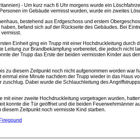
ritannien) - Um kurz nach 6 Uhr morgens wurde ein Löschfahrze
Personen im Gebäude vermisst wurden, wurde ein zweites Lösch
ihenhaus, bestehend aus Erdgeschoss und erstem Obergeschoss.
 haben, befand sich auf der Rückseite des Gebäudes. Bei Eintr
vermisst.
 ersten Einheit ging ein Trupp mit einer Hochdruckleitung durch
te Leitung zur Brandbekämpfung vorbereitet, die jedoch nicht 
nnte der Trupp das Erste der beiden vermissten Kinder aus dem
s zu diesem Zeitpunkt noch nicht aufgenommen worden war hatt
t einmal eine Minute nachdem der Trupp wieder in das Haus v
 zuschlug. Dabei wurde die Schlauchleitung des Angriffstrupps
e mit einer zweite Hochdruckleitung vorgetragen wurden, hatten 
nheit konnte die Tür geöffnet und die beiden Feuerwehrmänner
u diesem Zeitpunkt noch vermisste Kind starben.
 Firegound