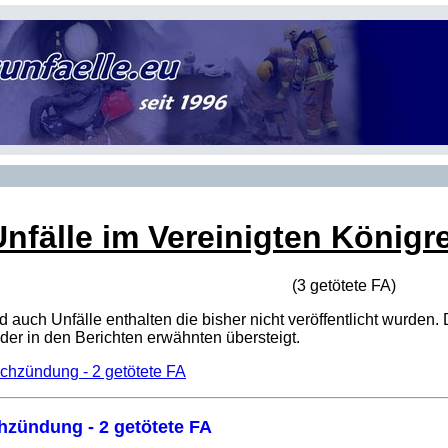
Unfälle im Vereinigten Königr
(3 getötete
FA
)
sind auch Unfälle enthalten die bisher nicht veröffentlicht wur
er in den Berichten erwähnten übersteigt.
chzündung - 2 getötete FA
hzündung - 2 getötete FA