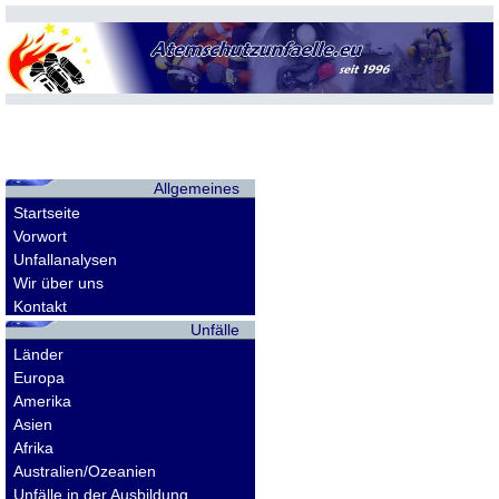
Allgemeines
Startseite
Vorwort
Unfallanalysen
Wir über uns
Kontakt
Unfälle
Länder
Europa
Amerika
Asien
Afrika
Australien/Ozeanien
Unfälle in der Ausbildung