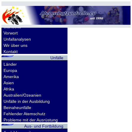
Allgemeines
Startseite
Vorwort
Unfallanalysen
Wir über uns
Kontakt
Unfälle
Länder
Europa
Amerika
Asien
Afrika
Australien/Ozeanien
Unfälle in der Ausbildung
Beinaheunfälle
Fehlender Atemschutz
Probleme mit der Ausrüstung
Aus- und Fortbildung