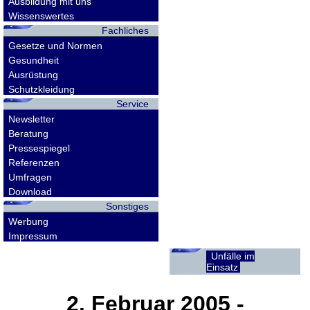
Ausbildung mit uns
Wissenswertes
Fachliches
Gesetze und Normen
Gesundheit
Ausrüstung
Schutzkleidung
Service
Newsletter
Beratung
Pressespiegel
Referenzen
Umfragen
Download
Sonstiges
Werbung
Impressum
Unfälle im
Einsatz
2. Februar 2005
-