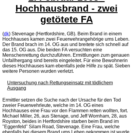
Hochhausbrand - zwei
getötete FA
(
dk
) Stevenage (Hertfordshire, GB). Beim Brand in einem
Hochhauses kamen zwei Feuerwehrangehörige ums Leben.
Der Brand brach im 14. OG aus und breitete sich schnell auf
das 15. OG aus. Die beiden FA versuchten eine
Menschenrettung durchzuführen. Ermittlungen zum genauen
Unfallhergang sind bereits eingeleitet. Für eine Bewohnerin
dieses Hochhauses kam ebenfalls jede Hilfe zu spät. Sieben
weitere Personen wurden verletzt.
Untersuchung nach Rettungseinsatz mit tödlichem
Ausgang
Ermittler setzen die Suche nach der Ursache für den Tod
zweier Feuerwehrleute, welche im 14. OG eines
Hochhauses eine Frau vor den Flammen retten wollten, fort.
Michael Miller, 26, aus Stenage, und Jeff Wornham, 28, aus
Royston, beides in Hertfordshire starben beim Brand im
"Eggenfeld" Silam Road, Stevenage. Eine Frau, welche
ebenfalls bei diesem Brand ums Leben gekommen ist wurde