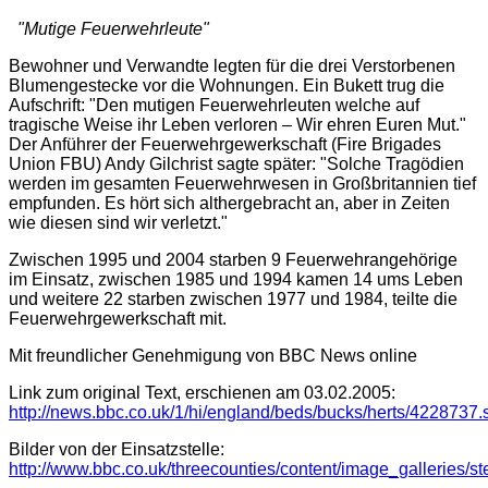
"Mutige Feuerwehrleute"
Bewohner und Verwandte legten für die drei Verstorbenen
Blumengestecke vor die Wohnungen. Ein Bukett trug die
Aufschrift: "Den mutigen Feuerwehrleuten welche auf
tragische Weise ihr Leben verloren – Wir ehren Euren Mut."
Der Anführer der Feuerwehrgewerkschaft (Fire Brigades
Union FBU) Andy Gilchrist sagte später: "
Solche Tragödien
werden im gesamten Feuerwehrwesen in Großbritannien tief
empfunden. Es hört sich althergebracht an, aber in Zeiten
wie diesen sind wir verletzt.
"
Zwischen 1995 und 2004 starben 9 Feuerwehrangehörige
im Einsatz, zwischen 1985 und 1994 kamen 14 ums Leben
und weitere 22 starben zwischen 1977 und 1984, teilte die
Feuerwehrgewerkschaft mit.
Mit freundlicher Genehmigung von BBC News online
Link zum original Text, erschienen am 03.02.2005:
http://news.bbc.co.uk/1/hi/england/beds/bucks/herts/4228737.
Bilder von der Einsatzstelle:
http://www.bbc.co.uk/threecounties/content/image_galleries/s