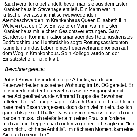
Rauchvergiftung behandelt, bevor man sie aus dem Lister
Krankenhaus in Stevenage entließ. Ein Mann war in
kritischer Verfassung mit schwerwiegenden
Atembeschwerden im Krankenhaus Queen Elisabeth II in
Welwyn Garden City. Ein weiterer Mann war im Lister
Krankenhaus mit leichten Gesichtsverletzungen. Gary
Sanderson, Kommunikationsmanager des Rettungsdienstes
Bedfordshire und Hertfordshire sagte Rettungsassistenten
kämpften um das Leben eines Feuerwehrangehörigen auf
dem Weg in Krankenhaus. Sein Kollege wurde an der
Einsatzstelle für tot erklärt.
Bewohner gerettet
Robert Brown, behindert infolge Arthritis, wurde von
Feuerwehrleuten aus seiner Wohnung im 16. OG gerettet. Er
telefonierte mit der Feuerwehr als seine Eingangstür mit
einer Axt geöffnet wurde während Trupps die Bewohner
retteten. Der 54-jährige sagte: "
Als ich Rauch roch dachte ich
hätte mein Essen vergessen, doch dann viel mir ein, das ich
gar nichts gekocht hatte. Da wurde mir bewusst dass ich nun
handeln muss. Ich telefonierte mit einer Frau, sie forderte
mich auf die Treppen nach unten zu gehen. Ich sagte ihr: "
Ich
kann nicht, ich habe Arthritis
". Im nächsten Moment kam eine
Axt durch meine Tür.
"