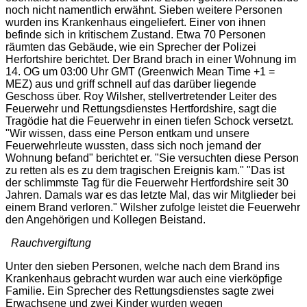
noch nicht namentlich erwähnt. Sieben weitere Personen
wurden ins Krankenhaus eingeliefert. Einer von ihnen
befinde sich in kritischem Zustand. Etwa 70 Personen
räumten das Gebäude, wie ein Sprecher der Polizei
Herfortshire berichtet. Der Brand brach in einer Wohnung im
14. OG um 03:00 Uhr GMT (Greenwich Mean Time +1 =
MEZ) aus und griff schnell auf das darüber liegende
Geschoss über. Roy Wilsher, stellvertretender Leiter des
Feuerwehr und Rettungsdienstes Hertfordshire, sagt die
Tragödie hat die Feuerwehr in einen tiefen Schock versetzt.
"
Wir wissen, dass eine Person entkam und unsere
Feuerwehrleute wussten, dass sich noch jemand der
Wohnung befand
" berichtet er. "
Sie versuchten diese Person
zu retten als es zu dem tragischen Ereignis kam.
" "
Das ist
der schlimmste Tag für die Feuerwehr Hertfordshire seit 30
Jahren. Damals war es das letzte Mal, das wir Mitglieder bei
einem Brand verloren.
" Wilsher zufolge leistet die Feuerwehr
den Angehörigen und Kollegen Beistand.
Rauchvergiftung
Unter den sieben Personen, welche nach dem Brand ins
Krankenhaus gebracht wurden war auch eine vierköpfige
Familie. Ein Sprecher des Rettungsdienstes sagte zwei
Erwachsene und zwei Kinder wurden wegen