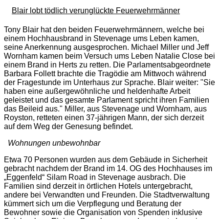
Blair lobt tödlich verunglückte Feuerwehrmänner
Tony Blair hat den beiden Feuerwehrmännern, welche bei
einem Hochhausbrand in Stevenage ums Leben kamen,
seine Anerkennung ausgesprochen. Michael Miller und Jeff
Wornham kamen beim Versuch ums Leben Natalie Close bei
einem Brand in Herts zu retten. Die Parlamentsabgeordnete
Barbara Follett brachte die Tragödie am Mittwoch während
der Fragestunde im Unterhaus zur Sprache. Blair weiter: "
Sie
haben eine außergewöhnliche und heldenhafte Arbeit
geleistet und das gesamte Parlament spricht ihren Familien
das Beileid aus.
" Miller, aus Stevenage und Wornham, aus
Royston, retteten einen 37-jährigen Mann, der sich derzeit
auf dem Weg der Genesung befindet.
Wohnungen unbewohnbar
Etwa 70 Personen wurden aus dem Gebäude in Sicherheit
gebracht nachdem der Brand im 14. OG des Hochhauses im
„Eggenfeld“ Silam Road in Stevenage ausbrach. Die
Familien sind derzeit in örtlichen Hotels untergebracht,
andere bei Verwandten und Freunden. Die Stadtverwaltung
kümmert sich um die Verpflegung und Beratung der
Bewohner sowie die Organisation von Spenden inklusive