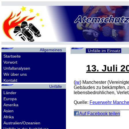
Allgemeines
Unfälle im Einsatz
Startseite
Vorwort
13. Juli 2
Unfallanalysen
Wir über uns
Kontakt
(
jw
) Manchester (Vereinig
Unfälle
Gebäudes zu bekämpfen, al
lebensbedrohlichen, Verlet
Länder
Europa
Quelle:
Feuerwehr Manche
Amerika
Asien
Auf Facebook teilen
Afrika
Australien/Ozeanien