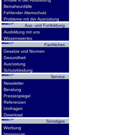
Unfälle in der Ausbildung
Beinaheunfälle
Fehlender Atemschutz
Probleme mit der Ausrüstung
Aus- und Fortbildung
Ausbildung mit uns
Wissenswertes
Fachliches
Gesetze und Normen
Gesundheit
Ausrüstung
Schutzkleidung
Service
Newsletter
Beratung
Pressespiegel
Referenzen
Umfragen
Download
Sonstiges
Werbung
Impressum