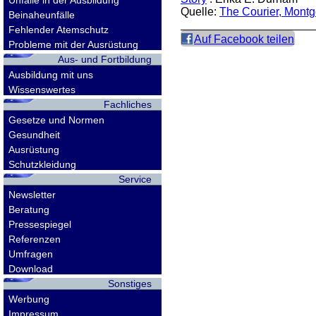
Unfälle in der Ausbildung
Quelle:
The Courier, Mont
Beinaheunfälle
Fehlender Atemschutz
Auf Facebook teilen
Probleme mit der Ausrüstung
Aus- und Fortbildung
Ausbildung mit uns
Wissenswertes
Fachliches
Gesetze und Normen
Gesundheit
Ausrüstung
Schutzkleidung
Service
Newsletter
Beratung
Pressespiegel
Referenzen
Umfragen
Download
Sonstiges
Werbung
Impressum