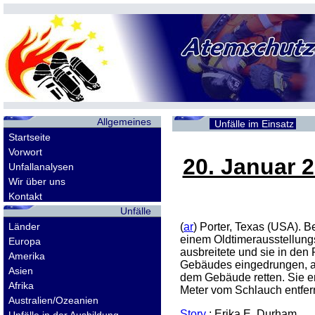
Allgemeines
Unfälle im Einsatz
Startseite
Vorwort
20. Januar 
Unfallanalysen
Wir über uns
Kontakt
Unfälle
Länder
(
ar
) Porter, Texas (USA). 
einem Oldtimerausstellungs
Europa
ausbreitete und sie in den
Amerika
Gebäudes eingedrungen, al
Asien
dem Gebäude retten. Sie er
Afrika
Meter vom Schlauch entfern
Australien/Ozeanien
Story
: Erika E. Durham