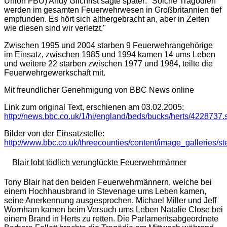
Union FBU) Andy Gilchrist sagte später: "
Solche Tragödien
werden im gesamten Feuerwehrwesen in Großbritannien tief
empfunden. Es hört sich althergebracht an, aber in Zeiten
wie diesen sind wir verletzt.
"
Zwischen 1995 und 2004 starben 9 Feuerwehrangehörige
im Einsatz, zwischen 1985 und 1994 kamen 14 ums Leben
und weitere 22 starben zwischen 1977 und 1984, teilte die
Feuerwehrgewerkschaft mit.
Mit freundlicher Genehmigung von BBC News online
Link zum original Text, erschienen am 03.02.2005:
http://news.bbc.co.uk/1/hi/england/beds/bucks/herts/4228737.
Bilder von der Einsatzstelle:
http://www.bbc.co.uk/threecounties/content/image_galleries/s
Blair lobt tödlich verunglückte Feuerwehrmänner
Tony Blair hat den beiden Feuerwehrmännern, welche bei
einem Hochhausbrand in Stevenage ums Leben kamen,
seine Anerkennung ausgesprochen. Michael Miller und Jeff
Wornham kamen beim Versuch ums Leben Natalie Close bei
einem Brand in Herts zu retten. Die Parlamentsabgeordnete