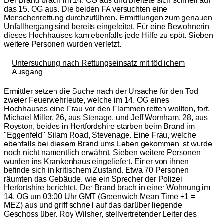
Der Brand brach im 14. OG aus und breitete sich schnell auf
das 15. OG aus. Die beiden FA versuchten eine
Menschenrettung durchzuführen. Ermittlungen zum genauen
Unfallhergang sind bereits eingeleitet. Für eine Bewohnerin
dieses Hochhauses kam ebenfalls jede Hilfe zu spät. Sieben
weitere Personen wurden verletzt.
Untersuchung nach Rettungseinsatz mit tödlichem
Ausgang
Ermittler setzen die Suche nach der Ursache für den Tod
zweier Feuerwehrleute, welche im 14. OG eines
Hochhauses eine Frau vor den Flammen retten wollten, fort.
Michael Miller, 26, aus Stenage, und Jeff Wornham, 28, aus
Royston, beides in Hertfordshire starben beim Brand im
"Eggenfeld" Silam Road, Stevenage. Eine Frau, welche
ebenfalls bei diesem Brand ums Leben gekommen ist wurde
noch nicht namentlich erwähnt. Sieben weitere Personen
wurden ins Krankenhaus eingeliefert. Einer von ihnen
befinde sich in kritischem Zustand. Etwa 70 Personen
räumten das Gebäude, wie ein Sprecher der Polizei
Herfortshire berichtet. Der Brand brach in einer Wohnung im
14. OG um 03:00 Uhr GMT (Greenwich Mean Time +1 =
MEZ) aus und griff schnell auf das darüber liegende
Geschoss über. Roy Wilsher, stellvertretender Leiter des