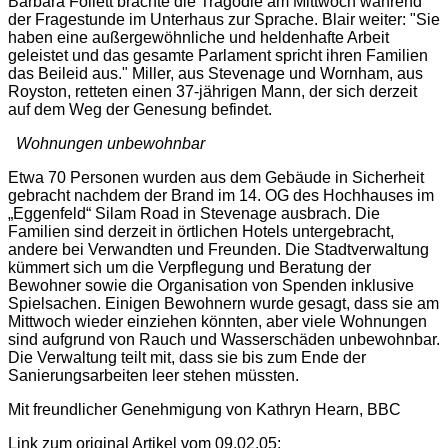
Barbara Follett brachte die Tragödie am Mittwoch während
der Fragestunde im Unterhaus zur Sprache. Blair weiter: "
Sie
haben eine außergewöhnliche und heldenhafte Arbeit
geleistet und das gesamte Parlament spricht ihren Familien
das Beileid aus.
" Miller, aus Stevenage und Wornham, aus
Royston, retteten einen 37-jährigen Mann, der sich derzeit
auf dem Weg der Genesung befindet.
Wohnungen unbewohnbar
Etwa 70 Personen wurden aus dem Gebäude in Sicherheit
gebracht nachdem der Brand im 14. OG des Hochhauses im
„Eggenfeld“ Silam Road in Stevenage ausbrach. Die
Familien sind derzeit in örtlichen Hotels untergebracht,
andere bei Verwandten und Freunden. Die Stadtverwaltung
kümmert sich um die Verpflegung und Beratung der
Bewohner sowie die Organisation von Spenden inklusive
Spielsachen. Einigen Bewohnern wurde gesagt, dass sie am
Mittwoch wieder einziehen könnten, aber viele Wohnungen
sind aufgrund von Rauch und Wasserschäden unbewohnbar.
Die Verwaltung teilt mit, dass sie bis zum Ende der
Sanierungsarbeiten leer stehen müssten.
Mit freundlicher Genehmigung von Kathryn Hearn, BBC
Link zum original Artikel vom 09.02.05: