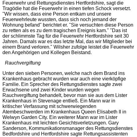
Feuerwehr und Rettungsdienstes Hertfordshire, sagt die
Tragödie hat die Feuerwehr in einen tiefen Schock versetzt.
"
Wir wissen, dass eine Person entkam und unsere
Feuerwehrleute wussten, dass sich noch jemand der
Wohnung befand
" berichtet er. "
Sie versuchten diese Person
zu retten als es zu dem tragischen Ereignis kam.
" "
Das ist
der schlimmste Tag für die Feuerwehr Hertfordshire seit 30
Jahren. Damals war es das letzte Mal, das wir Mitglieder bei
einem Brand verloren.
" Wilsher zufolge leistet die Feuerwehr
den Angehörigen und Kollegen Beistand.
Rauchvergiftung
Unter den sieben Personen, welche nach dem Brand ins
Krankenhaus gebracht wurden war auch eine vierköpfige
Familie. Ein Sprecher des Rettungsdienstes sagte zwei
Erwachsene und zwei Kinder wurden wegen
Rauchvergiftung behandelt, bevor man sie aus dem Lister
Krankenhaus in Stevenage entließ. Ein Mann war in
kritischer Verfassung mit schwerwiegenden
Atembeschwerden im Krankenhaus Queen Elisabeth II in
Welwyn Garden City. Ein weiterer Mann war im Lister
Krankenhaus mit leichten Gesichtsverletzungen. Gary
Sanderson, Kommunikationsmanager des Rettungsdienstes
Bedfordshire und Hertfordshire sagte Rettungsassistenten