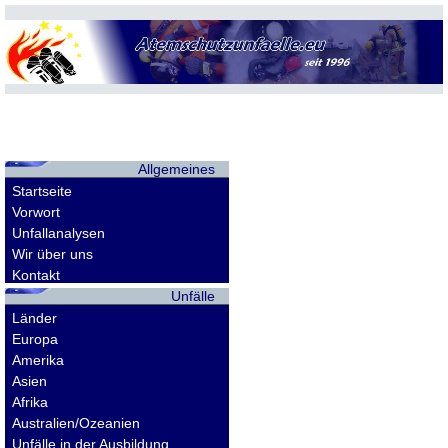
Allgemeines
Startseite
Vorwort
Unfallanalysen
Wir über uns
Kontakt
Unfälle
Länder
Europa
Amerika
Asien
Afrika
Australien/Ozeanien
Unfälle in der Ausbildung