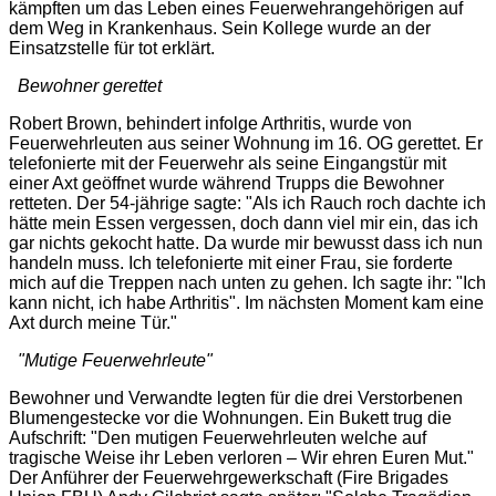
kämpften um das Leben eines Feuerwehrangehörigen auf
dem Weg in Krankenhaus. Sein Kollege wurde an der
Einsatzstelle für tot erklärt.
Bewohner gerettet
Robert Brown, behindert infolge Arthritis, wurde von
Feuerwehrleuten aus seiner Wohnung im 16. OG gerettet. Er
telefonierte mit der Feuerwehr als seine Eingangstür mit
einer Axt geöffnet wurde während Trupps die Bewohner
retteten. Der 54-jährige sagte: "
Als ich Rauch roch dachte ich
hätte mein Essen vergessen, doch dann viel mir ein, das ich
gar nichts gekocht hatte. Da wurde mir bewusst dass ich nun
handeln muss. Ich telefonierte mit einer Frau, sie forderte
mich auf die Treppen nach unten zu gehen. Ich sagte ihr: "
Ich
kann nicht, ich habe Arthritis
". Im nächsten Moment kam eine
Axt durch meine Tür.
"
"Mutige Feuerwehrleute"
Bewohner und Verwandte legten für die drei Verstorbenen
Blumengestecke vor die Wohnungen. Ein Bukett trug die
Aufschrift: "Den mutigen Feuerwehrleuten welche auf
tragische Weise ihr Leben verloren – Wir ehren Euren Mut."
Der Anführer der Feuerwehrgewerkschaft (Fire Brigades