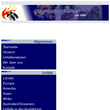
Allgemeines
Startseite
Vorwort
Unfallanalysen
Wir über uns
Kontakt
Unfälle
Länder
Europa
Amerika
Asien
Afrika
Australien/Ozeanien
Unfälle in der Ausbildung